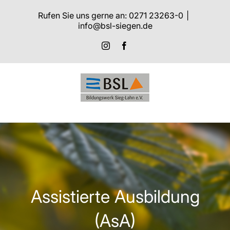
Zum
Rufen Sie uns gerne an: 0271 23263-0
|
Inhalt
info@bsl-siegen.de
springen
Instagram
Facebook
Assistierte Ausbildung
(AsA)